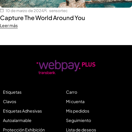
10 de marzo de 2024
sensortec
Capture The World Around You
Leer más
Etiquetas
Carro
Clavos
Mi cuenta
Etiquetas Adhesivas
Mis pedidos
Autoalarmable
Seguimiento
Protección Exhibición
Lista de deseos