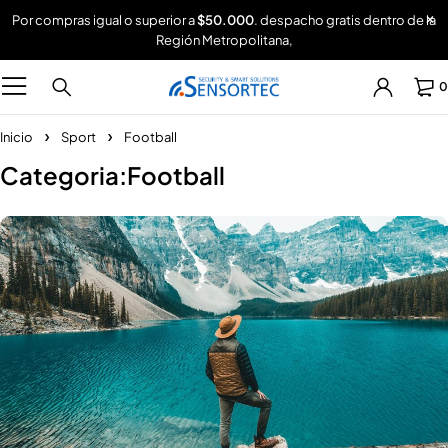
Por compras igual o superior a
$50.000
. despacho gratis dentro de la
Región Metropolitana,
0
Inicio
Sport
Football
Categoria:Football