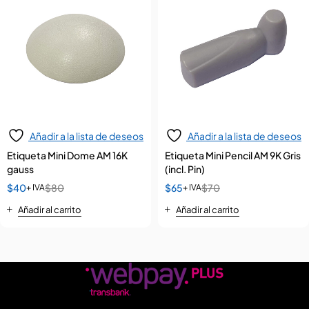
Añadir a la lista de deseos
Añadir a la lista de deseos
Etiqueta Mini Dome AM 16K
Etiqueta Mini Pencil AM 9K Gris
gauss
(incl. Pin)
$
40
$
80
$
65
$
70
+ IVA
+ IVA
Añadir al carrito
Añadir al carrito