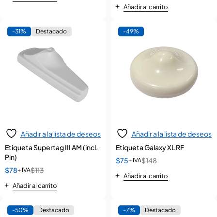
Añadir al carrito
-31%
Destacado
-49%
Añadir a la lista de deseos
Añadir a la lista de deseos
Etiqueta Supertag III AM (incl.
Etiqueta Galaxy XL RF
Pin)
$
75
$
148
+ IVA
$
78
$
113
+ IVA
Añadir al carrito
Añadir al carrito
-50%
Destacado
-7%
Destacado