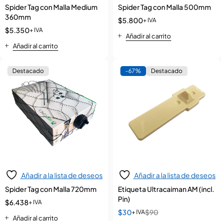
Spider Tag con Malla Medium
Spider Tag con Malla 500mm
360mm
$
5.800
+ IVA
$
5.350
+ IVA
Añadir al carrito
Añadir al carrito
Destacado
-67%
Destacado
Añadir a la lista de deseos
Añadir a la lista de deseos
Spider Tag con Malla 720mm
Etiqueta Ultracaiman AM (incl.
Pin)
$
6.438
+ IVA
$
30
$
90
+ IVA
Añadir al carrito