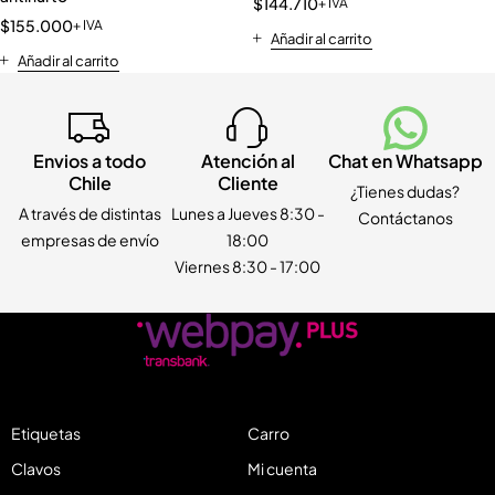
$
144.710
+ IVA
$
155.000
+ IVA
Añadir al carrito
Añadir al carrito
Envios a todo
Atención al
Chat en Whatsapp
Chile
Cliente
¿Tienes dudas?
A través de distintas
Lunes a Jueves 8:30 -
Contáctanos
empresas de envío
18:00
Viernes 8:30 - 17:00
Etiquetas
Carro
Clavos
Mi cuenta