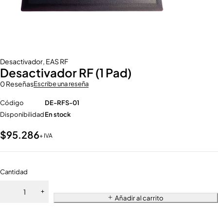
Desactivador
,
EAS RF
Desactivador RF (1 Pad)
0 Reseñas
Escribe una reseña
Código
DE-RFS-01
Disponibilidad
En stock
$
95.286
+ IVA
Cantidad
Añadir al carrito