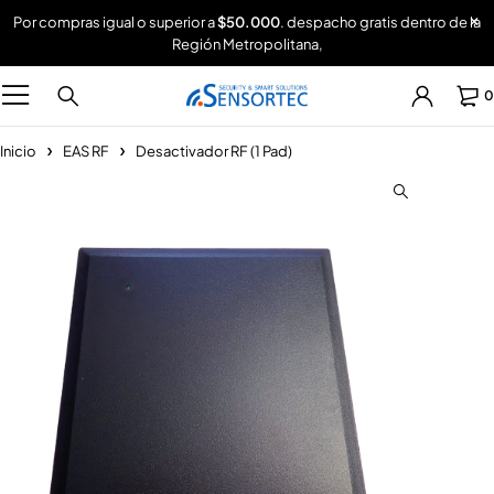
Por compras igual o superior a
$50.000
. despacho gratis dentro de la
Región Metropolitana,
0
Inicio
EAS RF
Desactivador RF (1 Pad)