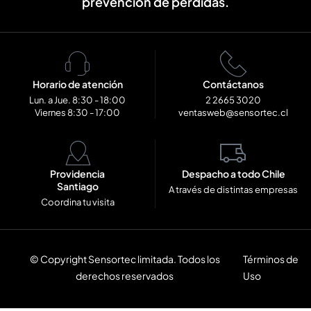
prevención de pérdidas.
Horario de atención
Contáctanos
Lun. a Jue. 8:30 - 18:00
2 2665 3020
Viernes 8:30 - 17:00
ventasweb@sensortec.cl
Providencia
Despacho a todo Chile
Santiago
A través de distintas empresas
Coordina tu visita
© Copyright Sensortec limitada. Todos los
Términos de
derechos reservados
Uso