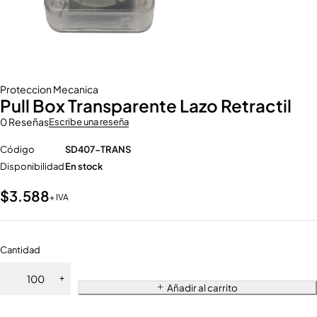
Proteccion Mecanica
Pull Box Transparente Lazo Retractil
0 Reseñas
Escribe una reseña
Código
SD407-TRANS
Disponibilidad
En stock
$
3.588
+ IVA
Cantidad
Añadir al carrito