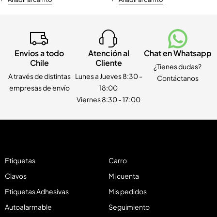
Envios a todo
Atención al
Chat en Whatsapp
Chile
Cliente
¿Tienes dudas?
A través de distintas
Lunes a Jueves 8:30 -
Contáctanos
empresas de envío
18:00
Viernes 8:30 - 17:00
Etiquetas
Carro
Clavos
Mi cuenta
Etiquetas Adhesivas
Mis pedidos
Autoalarmable
Seguimiento