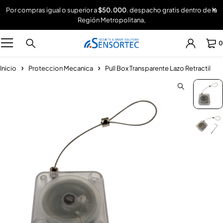
Por compras igual o superior a
$50.000
. despacho gratis dentro de la
Región Metropolitana,
0
Inicio
Proteccion Mecanica
Pull Box Transparente Lazo Retractil