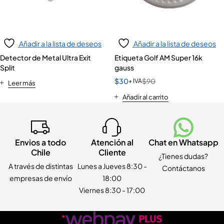
Añadir a la lista de deseos
Añadir a la lista de deseos
Detector de Metal Ultra Exit
Etiqueta Golf AM Super 16k
Split
gauss
$
30
$
90
+ IVA
Leer más
Añadir al carrito
Envios a todo
Atención al
Chat en Whatsapp
Chile
Cliente
¿Tienes dudas?
A través de distintas
Lunes a Jueves 8:30 -
Contáctanos
empresas de envío
18:00
Viernes 8:30 - 17:00