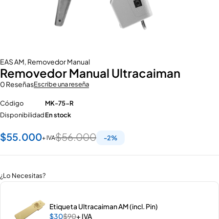
EAS AM
,
Removedor Manual
Removedor Manual Ultracaiman
0 Reseñas
Escribe una reseña
Código
MK-75-R
Disponibilidad
En stock
$
55.000
$
56.000
+ IVA
-
2
%
¿Lo Necesitas?
Etiqueta Ultracaiman AM (incl. Pin)
$
30
$
90
+ IVA